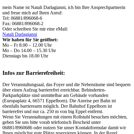
mein Name ist Natali Darlagianni, ich bin Ihre Ansprechpartnerin
und freue mich auf Ihren Anruf:
Tel: 06881/896068-6
Fax: 06881/896068-2
Oder schreiben Sie mir eine eMail:
Natali Darlagianni
Wir haben für Sie geöffnet:
Mo – Fr 8.00 – 12.00 Uhr
Mo – Do 14.00 – 15.30 Uhr
Dienstags bis 18.00 Uhr
Infos zur Barrierefreiheit:
Der Veranstaltungsaal, das Foyer und die Nebenräume sind bequem
über einen Aufzug barrierefrei erreichbar. Behinderten-
Parkparkplätze sind unmittelbar am Gebäude vorhanden
(Europaplatz 4, 66571 Eppelborn). Die Anreise per Bahn ist
ebenfalls barrierearm möglich. Der Bahnhof Eppelborn ist
barrierefrei und nur ca. 250 m von big Eppel entfernt.
Wenn Sie Veranstaltungen mit einem Rollstuhl besuchen möchten,
geben Sie uns bitte vorab telefonisch Bescheid unter
06881/8960686 oder nutzen Sie unser Kontaktformular damit wir
Ihnen möglichst gute Plätze reservieren können. In der Regel